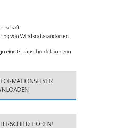
barschaft
ring von Windkraftstandorten.
ign eine Geräuschreduktion von
NFORMATIONSFLYER
NLOADEN
NTERSCHIED HÖREN!