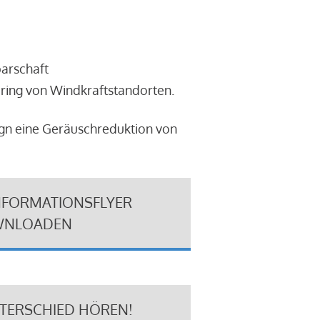
barschaft
ring von Windkraftstandorten.
ign eine Geräuschreduktion von
NFORMATIONSFLYER
NLOADEN
NTERSCHIED HÖREN!