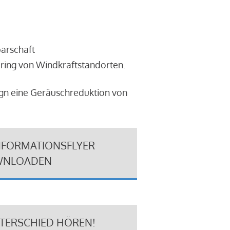
barschaft
ring von Windkraftstandorten.
ign eine Geräuschreduktion von
NFORMATIONSFLYER
NLOADEN
NTERSCHIED HÖREN!