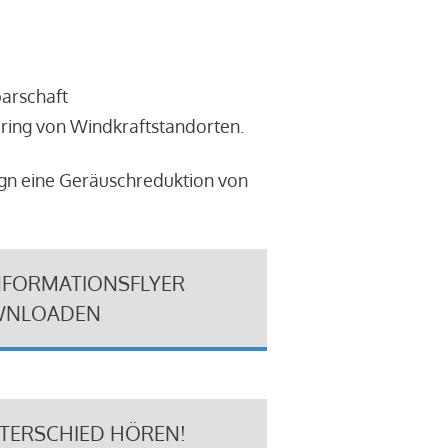
barschaft
ring von Windkraftstandorten.
ign eine Geräuschreduktion von
NFORMATIONSFLYER
NLOADEN
NTERSCHIED HÖREN!