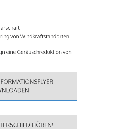
barschaft
ring von Windkraftstandorten.
ign eine Geräuschreduktion von
NFORMATIONSFLYER
NLOADEN
NTERSCHIED HÖREN!