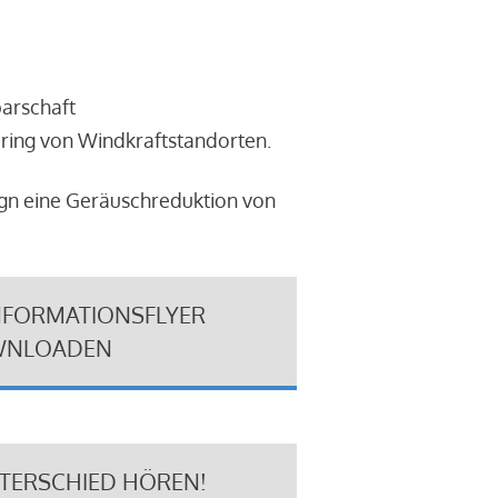
barschaft
ring von Windkraftstandorten.
ign eine Geräuschreduktion von
NFORMATIONSFLYER
NLOADEN
NTERSCHIED HÖREN!