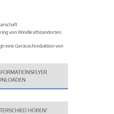
barschaft
ring von Windkraftstandorten.
ign eine Geräuschreduktion von
NFORMATIONSFLYER
NLOADEN
NTERSCHIED HÖREN!