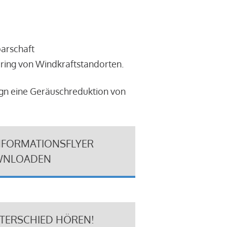
barschaft
ring von Windkraftstandorten.
ign eine Geräuschreduktion von
NFORMATIONSFLYER
NLOADEN
NTERSCHIED HÖREN!