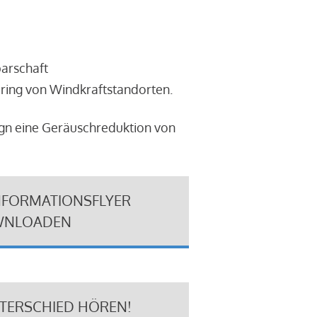
barschaft
ring von Windkraftstandorten.
ign eine Geräuschreduktion von
NFORMATIONSFLYER
NLOADEN
NTERSCHIED HÖREN!