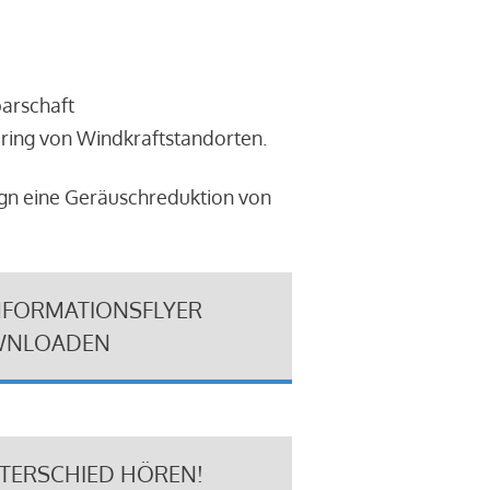
barschaft
ring von Windkraftstandorten.
ign eine Geräuschreduktion von
NFORMATIONSFLYER
NLOADEN
NTERSCHIED HÖREN!