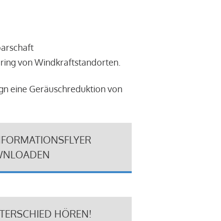
barschaft
ring von Windkraftstandorten.
ign eine Geräuschreduktion von
NFORMATIONSFLYER
NLOADEN
NTERSCHIED HÖREN!