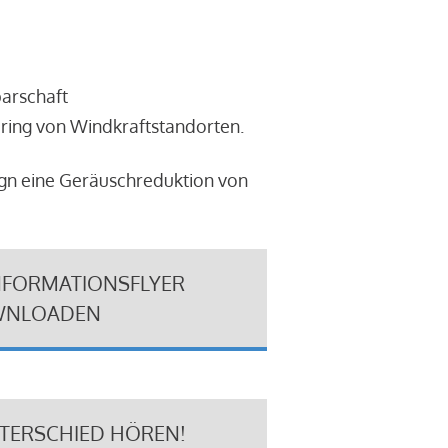
barschaft
ring von Windkraftstandorten.
ign eine Geräuschreduktion von
NFORMATIONSFLYER
NLOADEN
NTERSCHIED HÖREN!