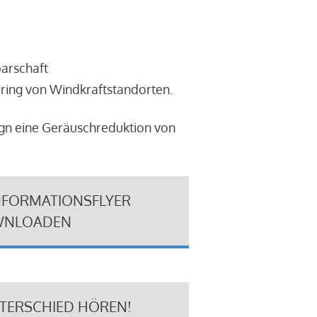
barschaft
ring von Windkraftstandorten.
ign eine Geräuschreduktion von
NFORMATIONSFLYER
NLOADEN
NTERSCHIED HÖREN!